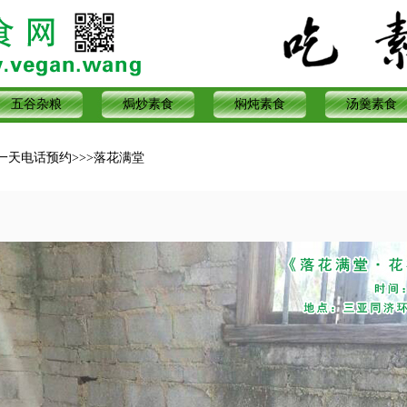
五谷杂粮
焗炒素食
焖炖素食
汤羹素食
一天电话预约
>>>
落花满堂