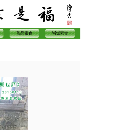
蒸品素食
粥饭素食